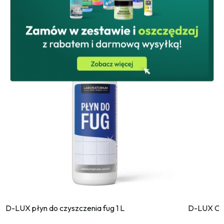
D-LUX płyn do czyszczenia fug 1 L
D-LUX Od