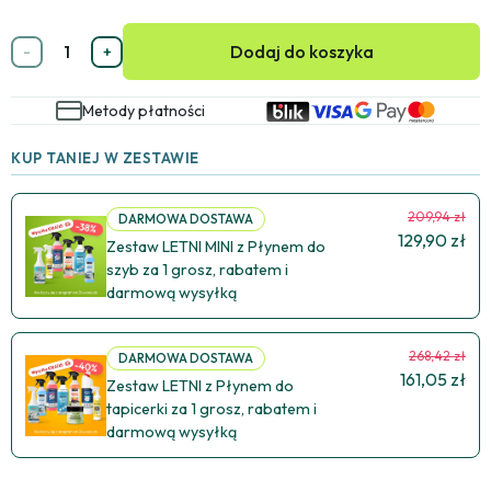
Dodaj do koszyka
-
+
Metody płatności
KUP TANIEJ W ZESTAWIE
209,94 zł
DARMOWA DOSTAWA
129,90 zł
Zestaw LETNI MINI z Płynem do
szyb za 1 grosz, rabatem i
darmową wysyłką
268,42 zł
DARMOWA DOSTAWA
161,05 zł
Zestaw LETNI z Płynem do
tapicerki za 1 grosz, rabatem i
darmową wysyłką