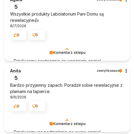
5
Wszystkie produkty Labolatorium Pani Domu są
rewelacyjne👍️
8/7/2026
0
0
Komentarz sklepu
Dziękujemy serdecznie za wspaniałą opinię!
Cieszymy się, że produkty Laboratorium Pani Domu
Anita
zweryfikowano
spełniają Pani oczekiwania. Szczególnie miło nam
5
słyszeć, że jest Pani zadowolona z płynu do
Bardzo przyjemny zapach. Poradził sobie rewelacyjnie z
czyszczenia tapicerki D-LUX. Jeśli będzie Pani miała
plamami na tapierce.
jakiekolwiek pytania lub potrzebowała dalszej
8/6/2026
pomocy, jesteśmy do dyspozycji. Życzymy dalszego
zadowolenia z użytkowania naszych produktów!
0
0
Laboratorium Pani Domu
Komentarz sklepu
Dziękujemy za podzielenie się swoją opinią!