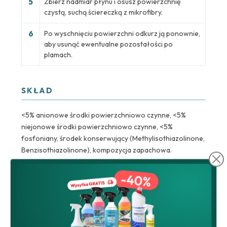
5
Zbierz nadmiar płynu i osusz powierzchnię
czystą, suchą ściereczką z mikrofibry.
6
Po wyschnięciu powierzchni odkurz ją ponownie,
aby usunąć ewentualne pozostałości po
plamach.
SKŁAD
<5% anionowe środki powierzchniowo czynne, <5%
niejonowe środki powierzchniowo czynne, <5%
fosfoniany, środek konserwujący (Methylisothiazolinone,
Benzisothiazolinone), kompozycja zapachowa.
Rekomendowane dla Ciebie