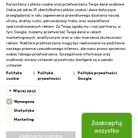
że nasze produkty spełniły Pani oczekiwania.
Korzystamy z plików cookie oraz przetwarzamy Twoje dane osobowe
Alicja
zweryfikowano
Zachęcamy do dalszych zakupów i dzielenia się
(takie jak adres IP, identyfikatory plików cookie i dane dotyczące
5
swoimi doświadczeniami.
przeglądania) w celu zapewnienia prawidłowego działania naszej
Usunął plamę, której do tej pory nie mogłam wyczyścić
strony, analizy ruchu, personalizacji treści oraz wyświetlania
Laboratorium Pani Domu
spersonalizowanych reklam. Za Twoją zgodą my i nasi partnerzy, w
żadnym innym zn👍️anym preparatem z rynku.
tym Google, możemy przetwarzać Twoje dane w celach
7/6/2026
marketingowych, analitycznych oraz w celu mierzenia skuteczności
0
0
reklam. Niektóre przetwarzania mogą być realizowane na podstawie
naszego prawnie uzasadnionego interesu, ale masz prawo sprzeciwu
wobec takiego przetwarzania. Szczegółowe informacje oraz
możliwość zmiany ustawień prywatności dostępne są w panelu
Komentarz sklepu
ustawień.
Droga Klientko,
Polityka
|
Polityka
|
Polityka prywatności
cookie
prywatności
Google
Dziękujemy za podzielenie się swoją opinią!
Piotr
zweryfikowano
Cieszymy się, że nasz produkt pomógł usunąć plamę,
5
Więcej opcji
z którą nie mogła Pani sobie poradzić przy użyciu
👍️wszystko ok.
innych preparatów. To dla nas ogromna satysfakcja,
7/2/2026
Wymagane
gdy nasze produkty spełniają oczekiwania klientów.
Cookie funkcjonalne
Wymagane
0
0
Statystyka
Jeśli będzie miała Pani jakiekolwiek pytania lub
Wymagane pliki cookie oraz cookie
potrzebuje dalszej pomocy, prosimy o kontakt.
Marketing
Zaakceptuj
Cookie
HttpOnly. Pliki cookie wymagane do
Komentarz sklepu
Z poważaniem,
przeglądania witryny i korzystania z jej
statystyczne
wszystko
podstawowych funkcji. Te pliki cookie są
0
Zaakceptuj wybrane
Dziękujemy za pozytywną opinię! Cieszymy się, że
Laboratorium Pani Domu