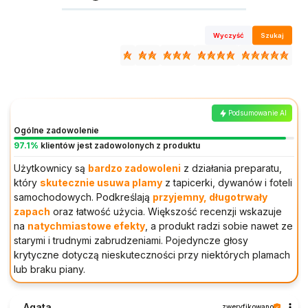
Wyczyść
Szukaj
Podsumowanie AI
Ogólne zadowolenie
97.1%
klientów jest zadowolonych z produktu
Użytkownicy są
bardzo zadowoleni
z działania preparatu,
który
skutecznie usuwa plamy
z tapicerki, dywanów i foteli
samochodowych. Podkreślają
przyjemny, długotrwały
zapach
oraz łatwość użycia. Większość recenzji wskazuje
na
natychmiastowe efekty
, a produkt radzi sobie nawet ze
starymi i trudnymi zabrudzeniami. Pojedyncze głosy
krytyczne dotyczą nieskuteczności przy niektórych plamach
lub braku piany.
Agata
zweryfikowano