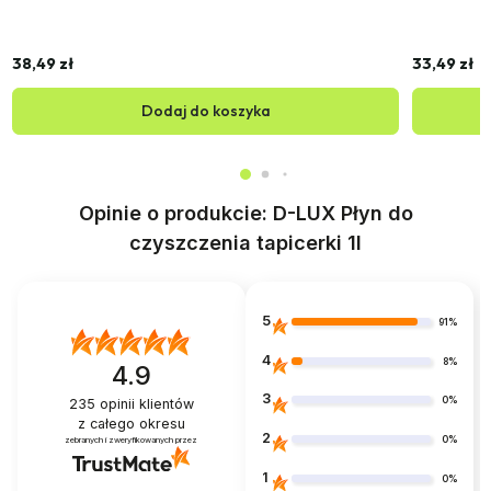
38,49 zł
33,49 zł
Dodaj do koszyka
Opinie o produkcie: D-LUX Płyn do
czyszczenia tapicerki 1l
5
91%
4
8%
4.9
3
0%
235
opinii klientów
z całego okresu
2
0%
zebranych i zweryfikowanych przez
1
0%