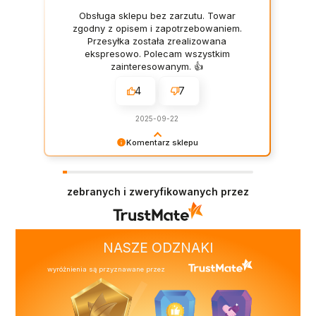
Obsługa sklepu bez zarzutu. Towar
zgodny z opisem i zapotrzebowaniem.
Przesyłka została zrealizowana
ekspresowo. Polecam wszystkim
zainteresowanym. 👍️
4
7
2025-09-22
Komentarz sklepu
Dziękujemy za pozostawienie nam tak dobrej
opinii. Naszym priorytetem jest satysfakcja
klienta i Twoja recenzja potwierdza nasze
zebranych i zweryfikowanych przez
wysiłki - dziękujemy raz jeszcze i mamy nadzieję
- do szybkiego zobaczenia!
NASZE ODZNAKI
wyróżnienia są przyznawane przez