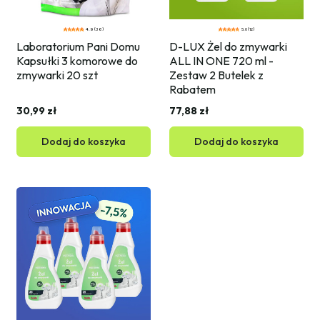
4.9 (36)
5.0 (12)
Laboratorium Pani Domu 
D-LUX Żel do zmywarki 
Kapsułki 3 komorowe do 
ALL IN ONE 720 ml - 
zmywarki 20 szt
Zestaw 2 Butelek z 
Rabatem
30,99 zł
77,88 zł
Dodaj do koszyka
Dodaj do koszyka