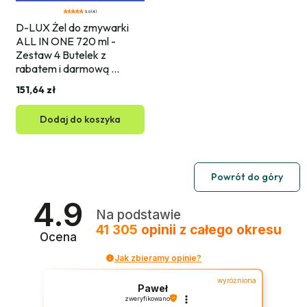
5.0 (4)
D-LUX Żel do zmywarki 
ALL IN ONE 720 ml - 
Zestaw 4 Butelek z 
rabatem i darmową 
wysyłką
151,64 zł
Dodaj do koszyka
Powrót do góry
4.9
Na podstawie
41 305
opinii
z całego okresu
Ocena
Jak zbieramy opinie?
wyróżniona
Paweł
zweryfikowano