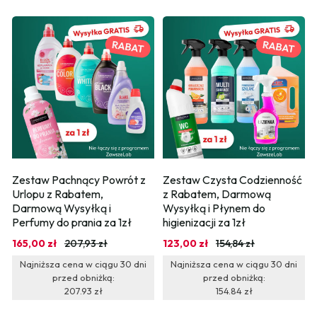
Zestaw Pachnący Powrót z 
Zestaw Czysta Codzienność 
Urlopu z Rabatem, 
z Rabatem, Darmową 
Darmową Wysyłką i 
Wysyłką i Płynem do 
Perfumy do prania za 1zł
higienizacji za 1zł
165,00 zł
207,93 zł
123,00 zł
154,84 zł
Najniższa cena w ciągu 30 dni
Najniższa cena w ciągu 30 dni
przed obniżką:
przed obniżką:
207.93 zł
154.84 zł