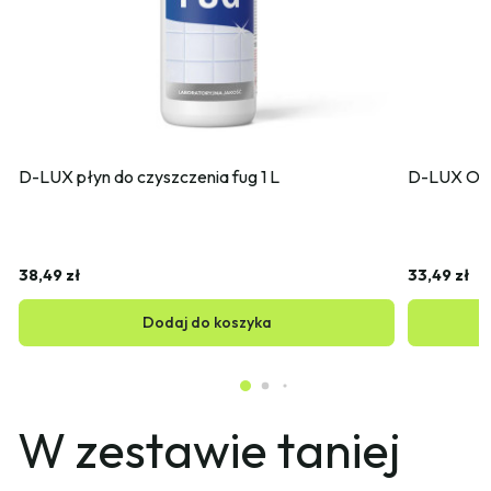
D-LUX płyn do czyszczenia fug 1 L
D-LUX Odk
38,49 zł
33,49 zł
Dodaj do koszyka
W zestawie taniej