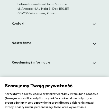
Laboratorium Pani Domu Sp. z o.o.
ul. Annopol 4A / Hala B, Dok B10,B11
03-236 Warszawa, Polska
Kontakt

Nasza firma

Regulaminy i informacje

Zapisz się do newslettera
Szanujemy Twoją prywatność.
Korzystamy z plików cookie oraz przetwarzamy Twoje dane osobowe
(takie jak adres IP, identyfikatory plików cookie i dane dotyczące
przeglądania) w celu zapewnienia prawidłowego działania naszej
strony, analizy ruchu, personalizacji treści oraz wyświetlania