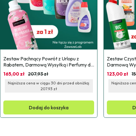
Zestaw Pachnący Powrót z Urlopu z 
Zestaw Czyst
Rabatem, Darmową Wysyłką i Perfumy do 
Darmową Wysył
prania za 1zł
za 1zł
165,00 zł
207,93 zł
123,00 zł
15
Najniższa cena w ciągu 30 dni przed obniżką:
Najniższa cen
207.93 zł
Dodaj do koszyka
D