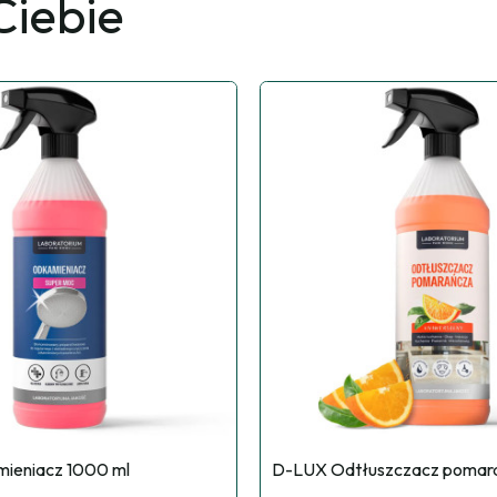
iebie
ieniacz 1000 ml
D-LUX Odtłuszczacz pomara