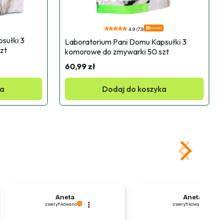
Bestseller
4.9 (73)
ułki 3 
Laboratorium Pani Domu Kapsułki 3 
zt
komorowe do zmywarki 50 szt
60,99 zł
ka
Dodaj do koszyka
Aneta
Aneta
zweryfikowano
zweryfikowano