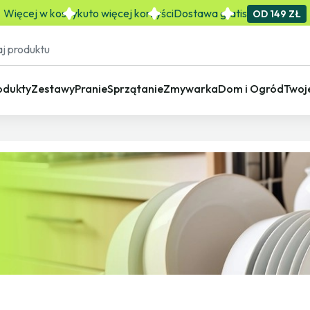
Więcej w koszyku
to więcej korzyści
Dostawa gratis
OD 149 ZŁ
odukty
Zestawy
Pranie
Sprzątanie
Zmywarka
Dom i Ogród
Twoj