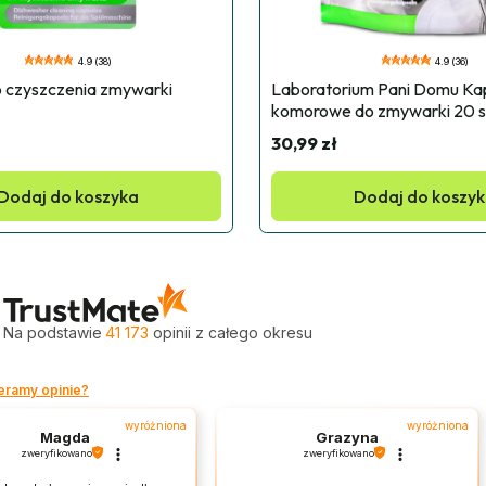
4.9 (38)
4.9 (36)
o czyszczenia zmywarki 
Laboratorium Pani Domu Kaps
komorowe do zmywarki 20 s
30,99 zł
Dodaj do koszyka
Dodaj do koszy
Na podstawie
41 173
opinii
z całego okresu
eramy opinie?
wyróżniona
wyróżniona
Magda
Grazyna
zweryfikowano
zweryfikowano