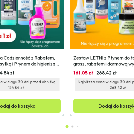
a Codzienność z Rabatem, 
Zestaw LETNI z Płynem do tap
ką i Płynem do higienizacji 
grosz, rabatem i darmową w
4,84 zł
161,05 zł
268,42 zł
a w ciągu 30 dni przed obniżką:
Najniższa cena w ciągu 30 dni 
154.84 zł
268.42 zł
odaj do koszyka
Dodaj do koszy