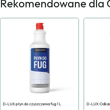
Rekomendowane dla C
D-LUX płyn do czyszczenia fug 1 L
D-LUX Odkam