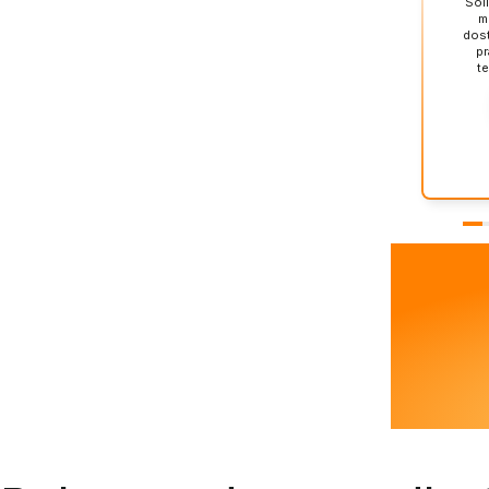
Sol
m
dost
pr
t
Le
Dziękuj
dodają 