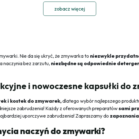
zobacz więcej
mywarki. Nie da się ukryć, że zmywarka to
niezwykle przydatn
ła naczynia bez zarzutu,
niezbędne są odpowiednie deterge
nkcyjne i nowoczesne kapsułki do 
tek i kostek do zmywarek,
dlatego wybór najlepszego produk
udniejsze zabrudzenia! Każdy z oferowanych preparatów
sami prz
 najbardziej uporczywe zabrudzenia! Zapraszamy do
zapoznania 
mycia naczyń do zmywarki?