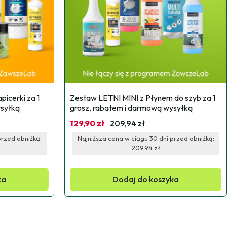
icerki za 1 
Zestaw LETNI MINI z Płynem do szyb za 1 
ysyłką
grosz, rabatem i darmową wysyłką
129,90 zł
209,94 zł
przed obniżką:
Najniższa cena w ciągu 30 dni przed obniżką:
209.94 zł
ka
Dodaj do koszyka