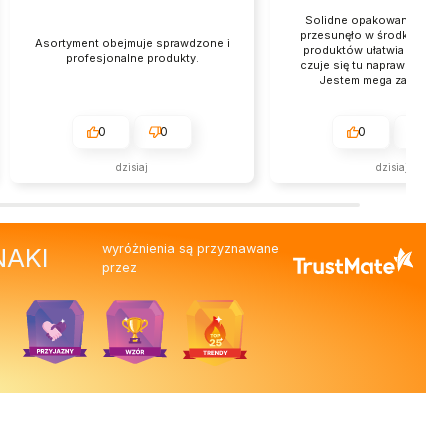
Solidne opakowanie, nic s
przesunęło w środku. Duż
Asortyment obejmuje sprawdzone i
produktów ułatwia zakupy. 
profesjonalne produkty.
czuje się tu naprawdę doc
Jestem mega zadowolo
polecam Laboratorium Pan
0
0
0
0
dzisiaj
dzisiaj
wyróżnienia są przyznawane
NAKI
przez