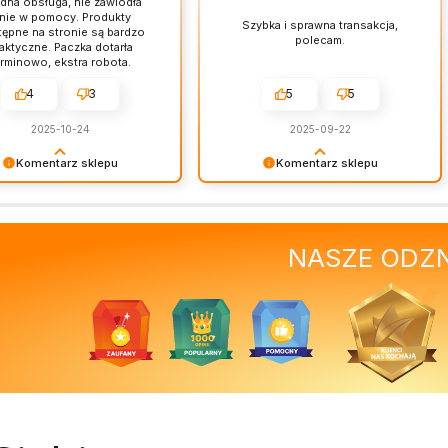
idna obsługa, nie zawiodła
nie w pomocy. Produkty
Szybka i sprawna transakcja,
ępne na stronie są bardzo
polecam.
aktyczne. Paczka dotarła
erminowo, ekstra robota.
pszego zakupu dawno nie
zrobiłam.
4
3
5
5
2025-10-24
2025-09-22
Komentarz sklepu
Komentarz sklepu
emy za tak miłe słowa –
Dziękujemy za miłe słowa!
nam skrzydeł.
Doceniamy czas poświęcony na
podzielenie się z nami Twoim
NASZE ODZ
doświadczeniem. Jesteśmy
szczęśliwi, że mamy takich
klientów. Z pozdrowieniami,
obsługa sklepu.