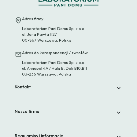
Adres firmy
Laboratorium Pani Domu Sp. z o.o.
al. Jana Pawła II 27
00-867 Warszawa, Polska
Adres do korespondencji / zwrotów
Laboratorium Pani Domu Sp. z o.o.
ul. Annopol 4A / Hala B, Dok B10,B11
03-236 Warszawa, Polska
Kontakt

Nasza firma

Regulaminy i informacje