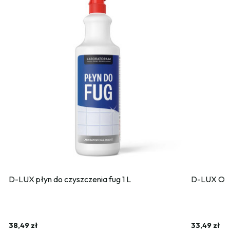
D-LUX płyn do czyszczenia fug 1 L
D-LUX Odk
38,49 zł
33,49 zł