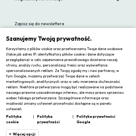

Zapisz się do newslettera
Szanujemy Twoją prywatność.
Korzystamy z plików cookie oraz przetwarzamy Twoje dane osobowe
(takie jak adres IP, identyfikatory plików cookie i dane dotyczące
Zgadzam się na przetwarzanie moich danych osobowych
przeglądania) w celu zapewnienia prawidłowego działania naszej
strony, analizy ruchu, personalizacji treści oraz wyświetlania
spersonalizowanych reklam. Za Twoją zgodą my i nasi partnerzy, w
Subskrybuj
tym Google, możemy przetwarzać Twoje dane w celach
marketingowych, analitycznych oraz w celu mierzenia skuteczności
reklam. Niektóre przetwarzania mogą być realizowane na podstawie
Odstąp od umowy tutaj
naszego prawnie uzasadnionego interesu, ale masz prawo sprzeciwu
wobec takiego przetwarzania. Szczegółowe informacje oraz
możliwość zmiany ustawień prywatności dostępne są w panelu
ustawień.
Polityka
|
Polityka
|
Polityka prywatności
cookie
prywatności
Google
Więcej opcji