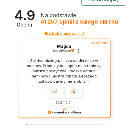
4.9
Na podstawie
41 257
opinii
z całego okresu
Ocena
Jak zbieramy opinie?
wyróżniona
Magda
zweryfikowano
Solidna obsługa, nie zawiodła mnie w
pomocy. Produkty dostępne na stronie są
bardzo praktyczne. Paczka dotarła
terminowo, ekstra robota. Lepszego
zakupu dawno nie zrobiłam.
4
3
2025-10-24
Komentarz sklepu
Dziękujemy za tak miłe słowa – dodają nam
skrzydeł.