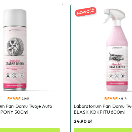
5.0 (5)
4.9 (7)
um Pani Domu Twoje Auto 
Laboratorium Pani Domu Two
PONY 500ml
BLASK KOKPITU 600ml
24,90 zł