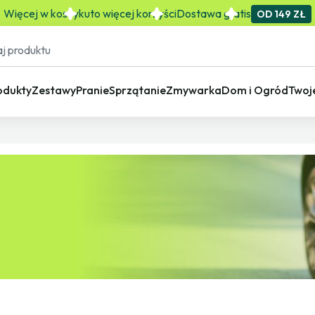
Więcej w koszyku
to więcej korzyści
Dostawa gratis
OD 149 ZŁ
odukty
Zestawy
Pranie
Sprzątanie
Zmywarka
Dom i Ogród
Twoj