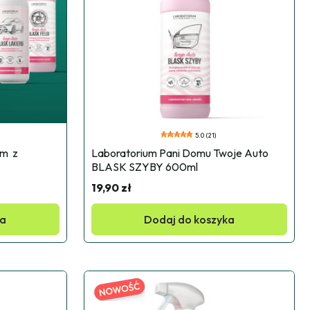
5.0 (21)
  z 
Laboratorium Pani Domu Twoje Auto 
BLASK SZYBY 600ml
19,90 zł
ka
Dodaj do koszyka