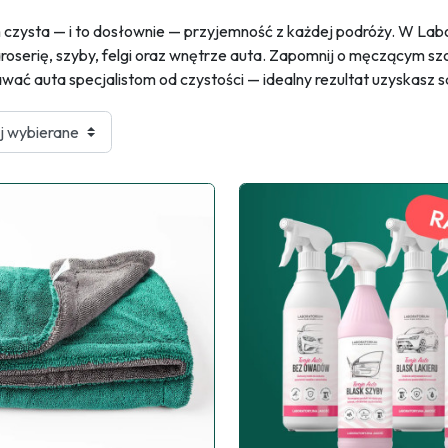
m czysta — i to dosłownie — przyjemność z każdej podróży. W La
serię, szyby, felgi oraz wnętrze auta. Zapomnij o męczącym szo
awać auta specjalistom od czystości — idealny rezultat uzyskas