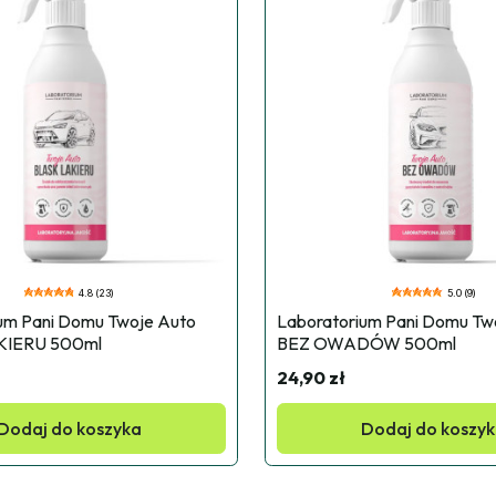
4.8 (23)
5.0 (9)
um Pani Domu Twoje Auto 
Laboratorium Pani Domu Two
KIERU 500ml
BEZ OWADÓW 500ml
24,90 zł
Dodaj do koszyka
Dodaj do koszy