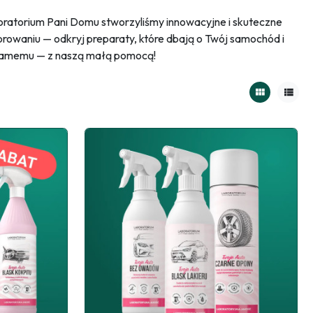
boratorium Pani Domu stworzyliśmy innowacyjne i skuteczne
rowaniu — odkryj preparaty, które dbają o Twój samochód i
z samemu — z naszą małą pomocą!
view_module
view_list