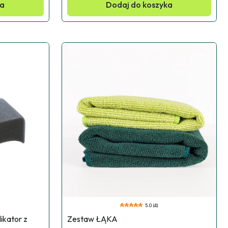
ka
Dodaj do koszyka
5.0 (4)
kator z 
Zestaw ŁĄKA