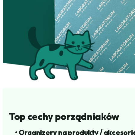
Top cechy porządniaków
• Organizery na produkty / akcesori