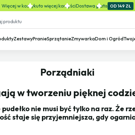
Więcej w koszyku
to więcej korzyści
Dostawa gratis
OD 149 ZŁ
odukty
Zestawy
Pranie
Sprzątanie
Zmywarka
Dom i Ogród
Twoj
Porządniaki
ją w tworzeniu pięknej codzi
 pudełko nie musi być tylko na raz. Że r
ość staje się przyjemniejsza, gdy ogarni