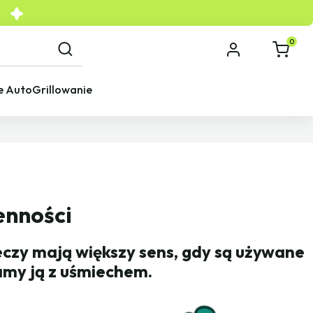
0
e Auto
Grillowanie
enności
zeczy mają większy sens, gdy są używane
amy ją z uśmiechem.