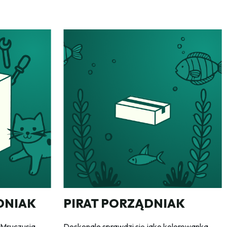
DNIAK
PIRAT PORZĄDNIAK
 Mruczusia,
Doskonale sprawdzi się jako kolorowanka,