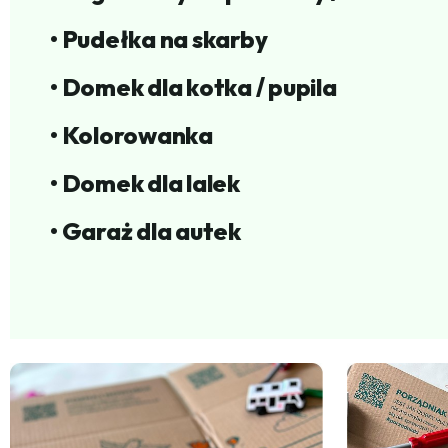
• Pudełka na skarby
• Domek dla kotka / pupila
• Kolorowanka
• Domek dla lalek
• Garaż dla autek