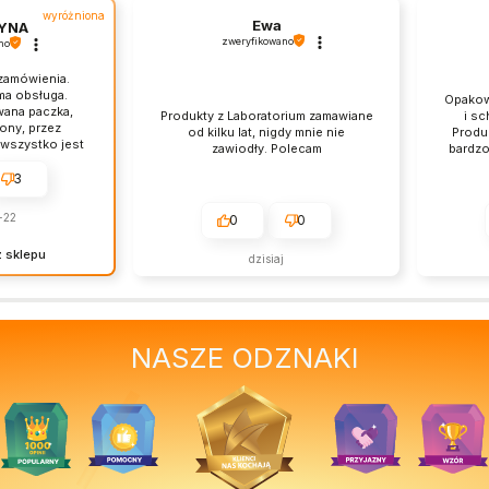
wyróżniona
Ewa
YNA
zweryfikowano
no
 zamówienia.
jma obsługa.
Opakow
wana paczka,
Produkty z Laboratorium zamawiane
i sc
ony, przez
od kilku lat, nigdy mnie nie
Produ
 wszystko jest
zawiodły. Polecam
bardzo
3
-22
0
0
 sklepu
dzisiaj
stawienie nam
aszym
sfakcja klienta
NASZE ODZNAKI
twierdza nasze
 raz jeszcze i
 szybkiego