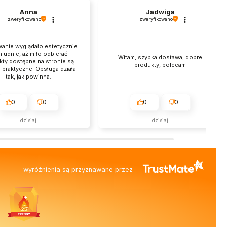
Anna
Jadwiga
zweryfikowano
zweryfikowano
anie wyglądało estetycznie
hludnie, aż miło odbierać.
Witam, szybka dostawa, dobre
kty dostępne na stronie są
produkty, polecam
 praktyczne. Obsługa działa
tak, jak powinna.
0
0
0
0
dzisiaj
dzisiaj
wyróżnienia są przyznawane przez