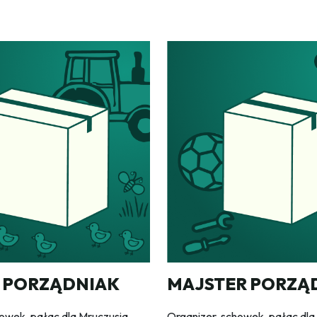
MAJSTER PORZĄ
 PORZĄDNIAK
Organizer, schowek, pałac dla
owek, pałac dla Mruczusia,