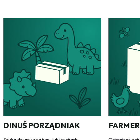
DINUŚ PORZĄDNIAK
FARMER
Szuka dziury w całym i lubi sucharki.
Organizer, sch