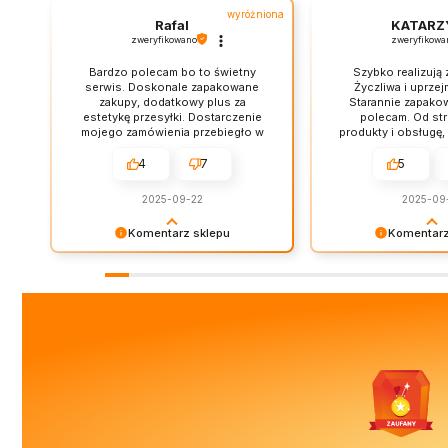
wyróżniona
Rafal
KATARZ
zweryfikowano
zweryfikowa
Bardzo polecam bo to świetny
Szybko realizują
serwis. Doskonale zapakowane
Życzliwa i uprze
zakupy, dodatkowy plus za
Starannie zapako
estetykę przesyłki. Dostarczenie
polecam. Od str
mojego zamówienia przebiegło w
produkty i obsługę,
bardzo miłej atmosferze, dziękuję.
OK.
Moja reklamacja została
4
7
5
bezproblemowo rozpatrzona.
Zakupy w tym sklepie to był strzał
2025-09-22
2025-09
w dziesiątkę.
Komentarz sklepu
Komentarz
Cieszy nas Twoja miła opinia i
Dziękujemy za pozo
zaufanie. Jesteśmy wdzięczni za
tak dobrej opinii. N
tak wspaniałych klientów jak Ty. Z
priorytetem jest saty
pozdrowieniami, obsługa sklepu.
i Twoja recenzja po
wysiłki - dziękujemy
mamy nadzieję - do
zobaczenia!