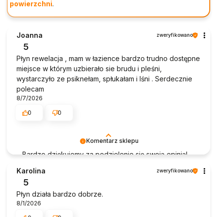
powierzchni
.
Joanna
zweryfikowano
5
Płyn rewelacja , mam w łazience bardzo trudno dostępne
miejsce w którym uzbierało sie brudu i pleśni,
wystarczyło ze psiknełam, spłukałam i lśni . Serdecznie
polecam
8/7/2026
0
0
Komentarz sklepu
Bardzo dziękujemy za podzielenie się swoją opinią!
Cieszymy się, że D-LUX Płyn do Pleśni 500 ml spełnił
Karolina
zweryfikowano
Pani oczekiwania, zwłaszcza w trudno dostępnych
5
miejscach w łazience. To wspaniale, że produkt
Płyn działa bardzo dobrze.
okazał się tak skuteczny i łatwy w użyciu. Dziękujemy
8/1/2026
za polecenie i zaufanie do naszych produktów!