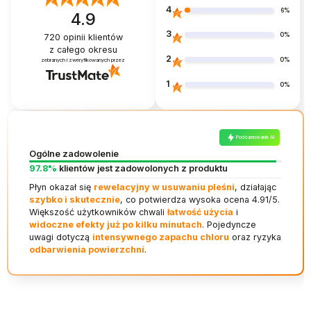
4
6%
4.9
3
0%
720
opinii klientów
z całego okresu
2
0%
zebranych i zweryfikowanych przez
1
0%
Podsumowanie AI
Ogólne zadowolenie
97.8%
klientów jest zadowolonych z produktu
Płyn okazał się
rewelacyjny w usuwaniu pleśni
, działając
szybko i skutecznie
, co potwierdza wysoka ocena 4.91/5.
Większość użytkowników chwali
łatwość użycia
i
widoczne efekty już po kilku minutach
. Pojedyncze
uwagi dotyczą
intensywnego zapachu chloru
oraz ryzyka
odbarwienia powierzchni
.