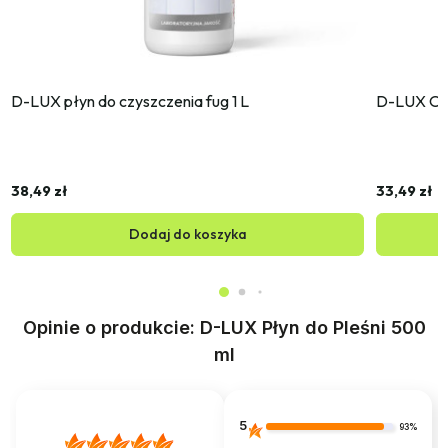
D-LUX płyn do czyszczenia fug 1 L
D-LUX Od
38,49 zł
33,49 zł
Dodaj do koszyka
Opinie o produkcie: D-LUX Płyn do Pleśni 500
ml
5
93%