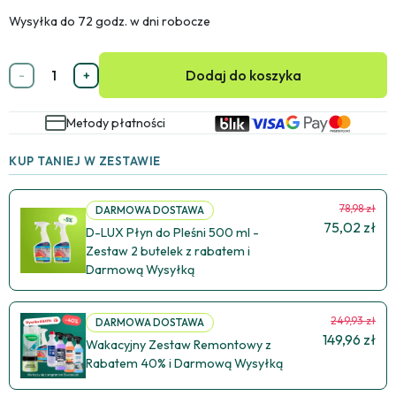
Wysyłka do 72 godz. w dni robocze
Dodaj do koszyka
-
+
Metody płatności
KUP TANIEJ W ZESTAWIE
78,98 zł
DARMOWA DOSTAWA
75,02 zł
D-LUX Płyn do Pleśni 500 ml -
Zestaw 2 butelek z rabatem i
Darmową Wysyłką
249,93 zł
DARMOWA DOSTAWA
149,96 zł
Wakacyjny Zestaw Remontowy z
Rabatem 40% i Darmową Wysyłką