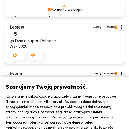
Laboratorium Pani Domu
Komentarz sklepu
Dziękujemy za podzielenie się swoją opinią!
Cieszymy się, że D-LUX Płyn do Pleśni 500 ml spełnia
Lesław
zweryfikowano
oczekiwania i skutecznie działa. Jeśli będziesz miał
5
jakiekolwiek pytania lub potrzebował dodatkowych
👍️ Działa super. Polecam.
informacji, jesteśmy do dyspozycji. Życzymy
7/27/2026
dalszych sukcesów w usuwaniu pleśni!
0
0
Laboratorium Pani Domu
Iwona
zweryfikowano
5
Szanujemy Twoją prywatność.
Kupiłam go z myślą, pewnie nie zadziała jak wszystkie
inne. Okazało się, że JEDNAK DZIAŁA. Jest SUPER.💪
Korzystamy z plików cookie oraz przetwarzamy Twoje dane osobowe
7/27/2026
(takie jak adres IP, identyfikatory plików cookie i dane dotyczące
przeglądania) w celu zapewnienia prawidłowego działania naszej
0
0
strony, analizy ruchu, personalizacji treści oraz wyświetlania
spersonalizowanych reklam. Za Twoją zgodą my i nasi partnerzy, w
tym Google, możemy przetwarzać Twoje dane w celach
Komentarz sklepu
marketingowych, analitycznych oraz w celu mierzenia skuteczności