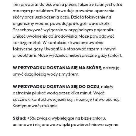
Ten preparat do usuwania pleśni, także ze ścian jest ultra
mocnym produktem. Powoduje poważne oparzenia
skóry oraz uszkodzenia oczu. Działa toksycznie na
organizmy wodne, powodując długotrwałe skutki.
Przechowywać wyłącznie w oryginalnym pojemniku.
Unikać uwolnienia do środowiska. Może powodować
korozję metali. W kontakcie z kwasami uwalnia
toksyczne gazy. Uwaga! Nie stosować razem z innymi
produktami. Może wydzielać niebezpieczne gazy (chlor).
W PRZYPADKU DOSTANIA SIĘ NA SKÓRĘ
, należy ją
umyć dużą ilością wody z mydłem.
W PRZYPADKU DOSTANIA SIĘ DO OCZU
, należy
ostrożnie płukać wodą przez kilka minut. Wyjąć
soczewki kontaktowe, jeżeli są i można je łatwo usunąć.
Kontynuować płukanie.
Skład:
<5%: związki wybielające na bazie chloru,
anionowe i niejonowe związki powierzchniowo czynne.