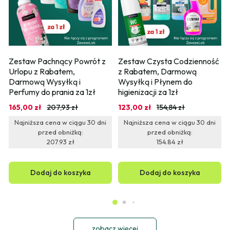
Zestaw Pachnący Powrót z 
Zestaw Czysta Codzienność 
Urlopu z Rabatem, 
z Rabatem, Darmową 
Darmową Wysyłką i 
Wysyłką i Płynem do 
Perfumy do prania za 1zł
higienizacji za 1zł
165,00 zł
207,93 zł
123,00 zł
154,84 zł
Najniższa cena w ciągu 30 dni
Najniższa cena w ciągu 30 dni
przed obniżką:
przed obniżką:
207.93 zł
154.84 zł
Dodaj do koszyka
Dodaj do koszyka
zobacz więcej