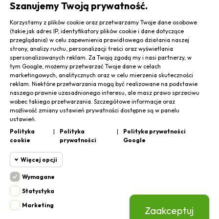
Szanujemy Twoją prywatność.
Korzystamy z plików cookie oraz przetwarzamy Twoje dane osobowe
(takie jak adres IP, identyfikatory plików cookie i dane dotyczące
Zgadzam się na przetwarzanie moich danych osobowych
przeglądania) w celu zapewnienia prawidłowego działania naszej
strony, analizy ruchu, personalizacji treści oraz wyświetlania
spersonalizowanych reklam. Za Twoją zgodą my i nasi partnerzy, w
Subskrybuj
tym Google, możemy przetwarzać Twoje dane w celach
marketingowych, analitycznych oraz w celu mierzenia skuteczności
reklam. Niektóre przetwarzania mogą być realizowane na podstawie
Odstąp od umowy tutaj
naszego prawnie uzasadnionego interesu, ale masz prawo sprzeciwu
wobec takiego przetwarzania. Szczegółowe informacje oraz
możliwość zmiany ustawień prywatności dostępne są w panelu
ustawień.
Polityka
|
Polityka
|
Polityka prywatności
cookie
prywatności
Google
Więcej opcji
Copyright © Laboratorium Pani Domu. Wszelkie prawa zastrzeżone.
Wymagane
Cookie funkcjonalne
Regulamin
Polityka prywatności
Wymagane
Zasady przetwarzania danych osobowych RODO
Prawa autorskie
Statystyka
Wymagane pliki cookie oraz cookie
Marketing
Zaakceptuj
Cookie
HttpOnly. Pliki cookie wymagane do
przeglądania witryny i korzystania z jej
statystyczne