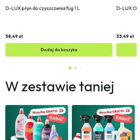
D-LUX płyn do czyszczenia fug 1 L
D-LUX Odk
38,49 zł
33,49 zł
Dodaj do koszyka
W zestawie taniej