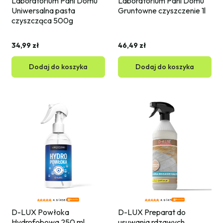
Laboratorium Pani Domu 
Laboratorium Pani Domu 
Uniwersalna pasta 
Gruntowne czyszczenie 1l
czyszcząca 500g
34,99 zł
46,49 zł
Dodaj do koszyka
Dodaj do koszyka
Bestseller
Bestseller
4.9 (458)
4.9 (47)
D-LUX Powłoka 
D-LUX Preparat do 
Hydrofobowa 250 ml
usuwania rdzawych 