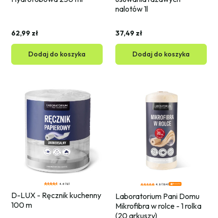
nalotów 1l
62,99 zł
37,49 zł
Dodaj do koszyka
Dodaj do koszyka
4.6 (12)
Bestseller
4.9 (194)
D-LUX - Ręcznik kuchenny 
Laboratorium Pani Domu 
100 m
Mikrofibra w rolce - 1 rolka 
(20 arkuszy)