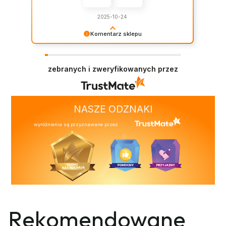
2025-10-24
Komentarz sklepu
Zadowolenie klientów jest dla nas najważniejsze
– cieszymy się, że udało się je zapewnić.
zebranych i zweryfikowanych przez
NASZE ODZNAKI
wyróżnienia są przyznawane przez
Rekomendowane