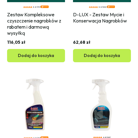
Bestseller
Bestseller
4.9 (173)
4.9 (546)
Zestaw Kompleksowe 
D-LUX - Zestaw Mycie i 
czyszczenie nagrobków z 
Konserwacja Nagrobków
rabatem i darmową 
wysyłką
116,05 zł
62,68 zł
Dodaj do koszyka
Dodaj do koszyka
4.8 (28)
Bestseller