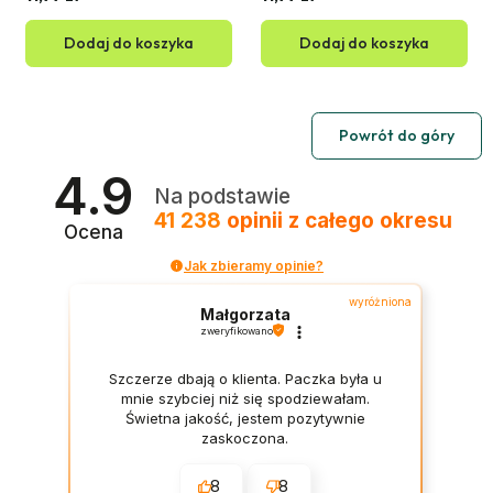
Dodaj do koszyka
Dodaj do koszyka
Powrót do góry
4.9
Na podstawie
41 238
opinii
z całego okresu
Ocena
Jak zbieramy opinie?
wyróżniona
Małgorzata
zweryfikowano
Szczerze dbają o klienta. Paczka była u
mnie szybciej niż się spodziewałam.
Świetna jakość, jestem pozytywnie
zaskoczona.
8
8