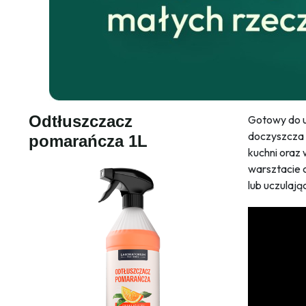
Odtłuszczacz
Gotowy do u
doczyszcza 
pomarańcza 1L
kuchni oraz 
warsztacie 
lub uczulają