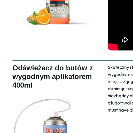
Odświeżacz do butów z
Skuteczny i 
wygodnym ap
wygodnym aplikatorem
miejsc. Z j
400ml
eliminuje n
niezbędny d
długotrwałe
must have d