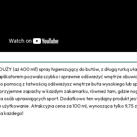
DUŻY (aż 400 ml!) spray higienizujący do butów, z długą rurką u
likatorem pozwala szybko i sprawnie odświeżyć wnętrze obuwia i
ego pomocą z łatwością odświeżysz wnętrze buta wysokiego lub sp
ieprzyjemne zapachy w każdym zakamarku, również tam, gdzie noga
la osób uprawiających sport. Dodatkowo ten wydajny produkt je
 użytkowanie. Atrakcyjna cena za 100 ml, wynosząca tylko 9,75 z
la każdego!