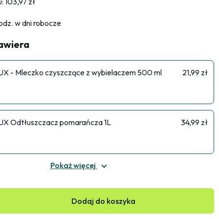
 103,97 zł
dz. w dni robocze
zawiera
X - Mleczko czyszczące z wybielaczem 500 ml
21,99 zł
X Odtłuszczacz pomarańcza 1L
34,99 zł
Pokaż więcej
Dodaj do koszyka