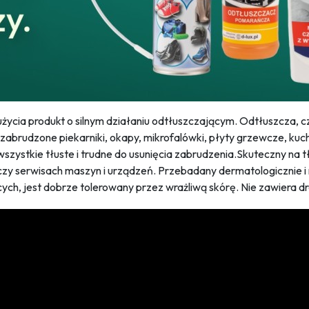
życia produkt o silnym działaniu odtłuszczającym. Odtłuszcza, c
zabrudzone piekarniki, okapy, mikrofalówki, płyty grzewcze, kuch
wszystkie tłuste i trudne do usunięcia zabrudzenia.Skuteczny na 
czy serwisach maszyn i urządzeń. Przebadany dermatologicznie i 
cych, jest dobrze tolerowany przez wrażliwą skórę. Nie zawiera 