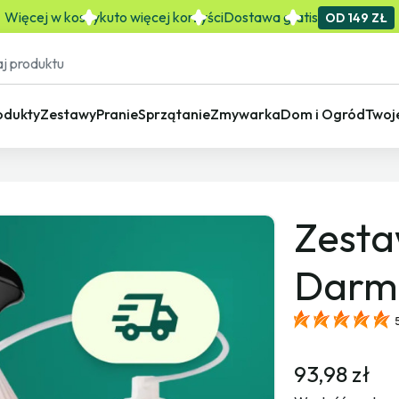
Więcej w koszyku
to więcej korzyści
Dostawa gratis
OD 149 ZŁ
odukty
Zestawy
Pranie
Sprzątanie
Zmywarka
Dom i Ogród
Twoj
Zesta
Darm
93,98 zł