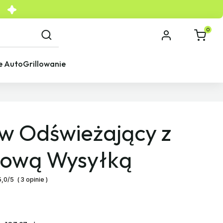
0
e Auto
Grillowanie
w Odświeżający z
ową Wysyłką
5,0/5
(
3 opinie
)