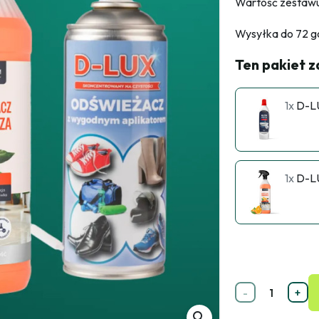
Wartość zestawu:
Wysyłka do 72 go
Ten pakiet 
1x
D-LU
1x
D-LU
-
+
search