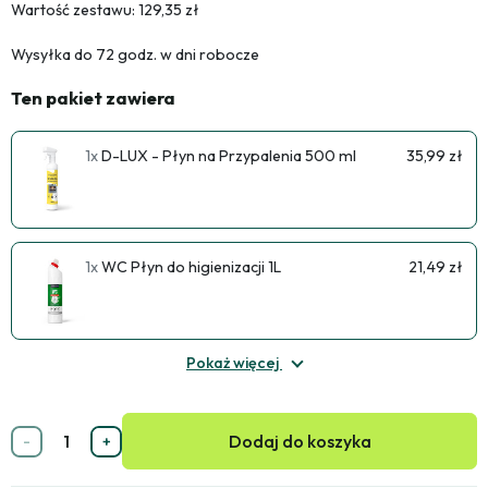
Wartość zestawu: 129,35 zł
Wysyłka do 72 godz. w dni robocze
Ten pakiet zawiera
1x
D-LUX - Płyn na Przypalenia 500 ml
35,99 zł
1x
WC Płyn do higienizacji 1L
21,49 zł
Pokaż więcej
Dodaj do koszyka
-
+