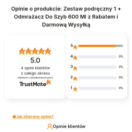
Opinie o produkcie: Zestaw podręczny 1 +
Odmrażacz Do Szyb 600 Ml z Rabatem i
Darmową Wysyłką
5
100%
4
0%
5.0
3
0%
4
opinii klientów
z całego okresu
2
0%
zebranych i zweryfikowanych przez
1
0%
Jak zbieramy opinie?
Opinie klientów