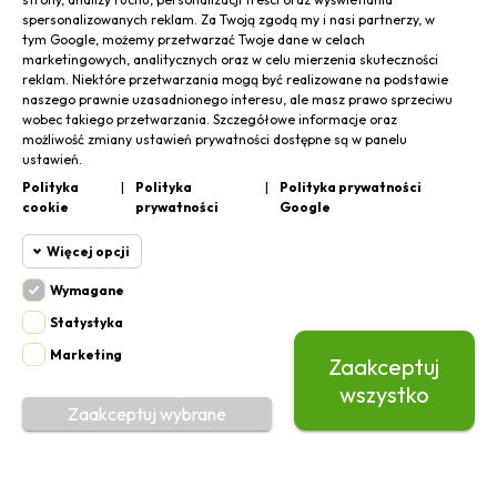
spersonalizowanych reklam. Za Twoją zgodą my i nasi partnerzy, w
tym Google, możemy przetwarzać Twoje dane w celach
marketingowych, analitycznych oraz w celu mierzenia skuteczności
Regulaminy i informacje

reklam. Niektóre przetwarzania mogą być realizowane na podstawie
naszego prawnie uzasadnionego interesu, ale masz prawo sprzeciwu
wobec takiego przetwarzania. Szczegółowe informacje oraz
możliwość zmiany ustawień prywatności dostępne są w panelu
ustawień.
Zapisz się do newslettera
Polityka
|
Polityka
|
Polityka prywatności
cookie
prywatności
Google
Więcej opcji
Wymagane
Zgadzam się na przetwarzanie moich danych osobowych
Cookie funkcjonalne
Wymagane
Statystyka
Subskrybuj
Wymagane pliki cookie oraz cookie
Marketing
Zaakceptuj
Cookie
HttpOnly. Pliki cookie wymagane do
przeglądania witryny i korzystania z jej
statystyczne
wszystko
podstawowych funkcji. Te pliki cookie są
0
Zaakceptuj wybrane
Odstąp od umowy tutaj
wymagane do prawidłowego działania
Cookie
Konto
Koszyk
witryny.
marketingowe
Prestashop