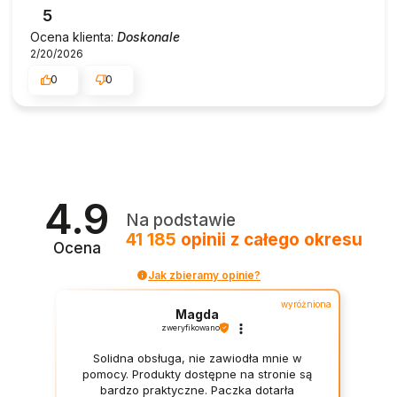
5
Ocena klienta:
Doskonale
2/20/2026
0
0
4.9
Na podstawie
41 185
opinii
z całego okresu
Ocena
Jak zbieramy opinie?
wyróżniona
Magda
zweryfikowano
Solidna obsługa, nie zawiodła mnie w
pomocy. Produkty dostępne na stronie są
bardzo praktyczne. Paczka dotarła