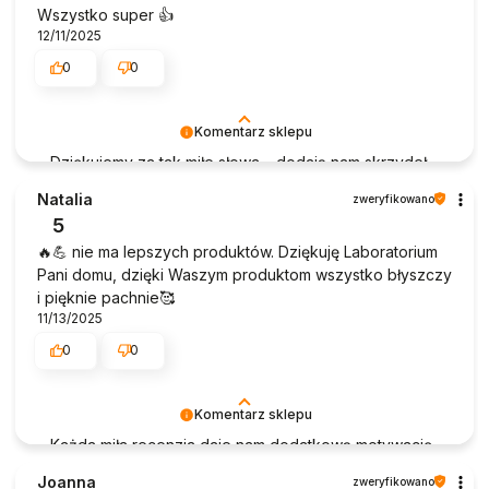
Wszystko super 👍️
codziennych porządkach i ułatwią Panu życie.
12/11/2025
Zapraszamy ponownie do naszego sklepu!
0
0
Laboratorium Pani Domu
Komentarz sklepu
Dziękujemy za tak miłe słowa – dodają nam skrzydeł.
Natalia
zweryfikowano
5
🔥💪 nie ma lepszych produktów. Dziękuję Laboratorium
Pani domu, dzięki Waszym produktom wszystko błyszczy
i pięknie pachnie🥰
11/13/2025
0
0
Komentarz sklepu
Każda miła recenzja daje nam dodatkową motywację.
Joanna
zweryfikowano