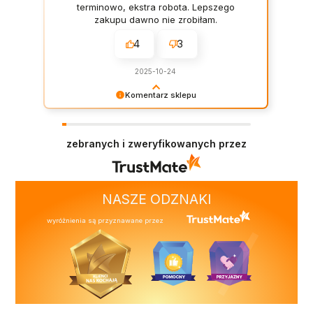
terminowo, ekstra robota. Lepszego
zakupu dawno nie zrobiłam.
4
3
2025-10-24
Komentarz sklepu
Dziękujemy za tak miłe słowa – dodają nam
skrzydeł.
zebranych i zweryfikowanych przez
NASZE ODZNAKI
wyróżnienia są przyznawane przez