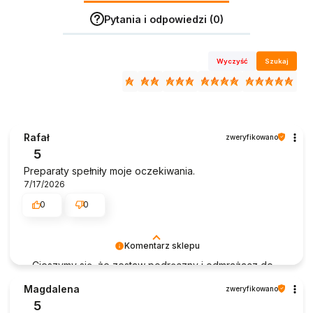
Pytania i odpowiedzi (0)
Wyczyść
Szukaj
Rafał
zweryfikowano
5
Preparaty spełniły moje oczekiwania.
7/17/2026
0
0
Komentarz sklepu
Cieszymy się, że zestaw podręczny i odmrażacz do
szyb spełniły Pana oczekiwania. Dziękujemy za
Magdalena
zweryfikowano
wybór naszych produktów oraz za pozytywną
5
ocenę. Mamy nadzieję, że będą one pomocne w