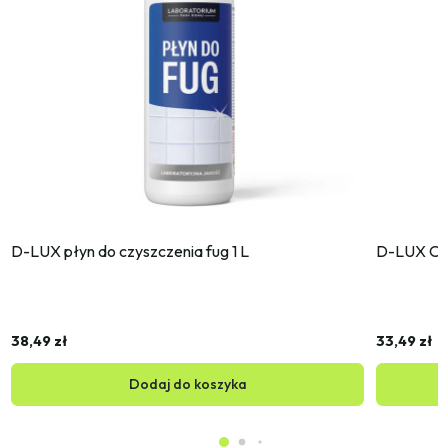
D-LUX płyn do czyszczenia fug 1 L
D-LUX Od
38,49 zł
33,49 zł
Dodaj do koszyka