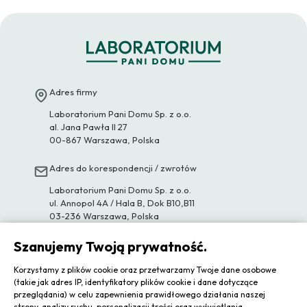
Adres firmy
Laboratorium Pani Domu Sp. z o.o.
al. Jana Pawła II 27
00-867 Warszawa, Polska
Adres do korespondencji / zwrotów
Laboratorium Pani Domu Sp. z o.o.
ul. Annopol 4A / Hala B, Dok B10,B11
03-236 Warszawa, Polska
Szanujemy Twoją prywatność.
Kontakt

Korzystamy z plików cookie oraz przetwarzamy Twoje dane osobowe
(takie jak adres IP, identyfikatory plików cookie i dane dotyczące
przeglądania) w celu zapewnienia prawidłowego działania naszej
Nasza firma

strony, analizy ruchu, personalizacji treści oraz wyświetlania