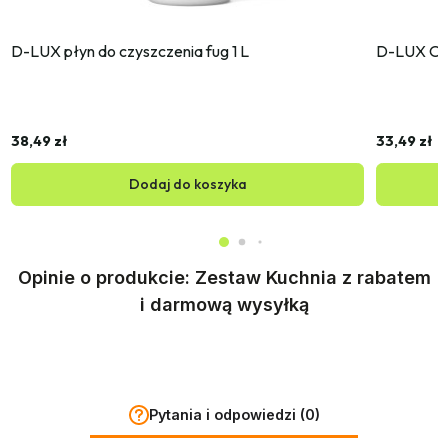
D-LUX płyn do czyszczenia fug 1 L
D-LUX Od
38,49 zł
33,49 zł
Dodaj do koszyka
Opinie o produkcie: Zestaw Kuchnia z rabatem
i darmową wysyłką
Pytania i odpowiedzi (0)