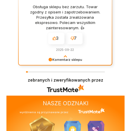
Obsługa sklepu bez zarzutu. Towar
zgodny z opisem i zapotrzebowaniem.
Przesyłka została zrealizowana
ekspresowo. Polecam wszystkim
zainteresowanym. 👍️
3
7
2025-09-22
Komentarz sklepu
Dziękujemy za pozostawienie nam tak dobrej
opinii. Naszym priorytetem jest satysfakcja
klienta i Twoja recenzja potwierdza nasze
zebranych i zweryfikowanych przez
wysiłki - dziękujemy raz jeszcze i mamy nadzieję
- do szybkiego zobaczenia!
NASZE ODZNAKI
wyróżnienia są przyznawane przez