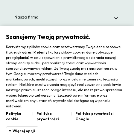
Nasza firma

Szanujemy Twoją prywatność.
Regulaminy i informacje

Korzystamy z plików cookie oraz przetwarzamy Twoje dane osobowe
(takie jak adres IP, identyfikatory plików cookie i dane dotyczące
przeglądania) w celu zapewnienia prawidłowego działania naszej
strony, analizy ruchu, personalizacji treści oraz wyświetlania
Zapisz się do newslettera
spersonalizowanych reklam. Za Twoją zgodą my i nasi partnerzy, w
tym Google, możemy przetwarzać Twoje dane w celach
marketingowych, analitycznych oraz w celu mierzenia skuteczności
reklam. Niektóre przetwarzania mogą być realizowane na podstawie
naszego prawnie uzasadnionego interesu, ale masz prawo sprzeciwu
wobec takiego przetwarzania. Szczegółowe informacje oraz
Zgadzam się na przetwarzanie moich danych osobowych
możliwość zmiany ustawień prywatności dostępne są w panelu
ustawień.
Subskrybuj
Polityka
|
Polityka
|
Polityka prywatności
cookie
prywatności
Google
Więcej opcji
Odstąp od umowy tutaj