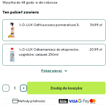
Wysyłka do 48 godz. w dni robocze
Ten pakiet zawiera
1x
D-LUX Odtłuszczacz pomarańcza 1L
34,99 zł
1x
D-LUX Odkamieniacz do ekspresów,
20,99 zł
czajników i żelazek 250ml
Pokaż więcej
Dodaj do koszyka
-
+
Metody płatności