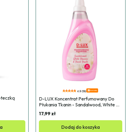
Bestseller
4.9 (58)
teczką 
D-LUX Koncentrat Perfumowany Do 
Płukania Tkanin - Sandalwood, White 
Flowers & Fresh Fruits 1l
17,99 zł
ka
Dodaj do koszyka