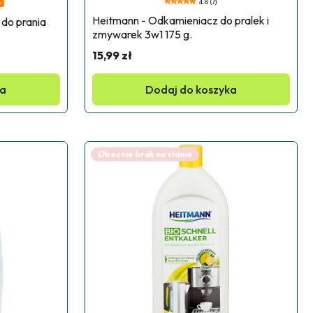
4.8 (7)
r
Heitmann - Odkamieniacz do pralek i 
do prania 
zmywarek 3w1 175 g.
15,99 zł
ka
Dodaj do koszyka
Obecnie brak na stanie