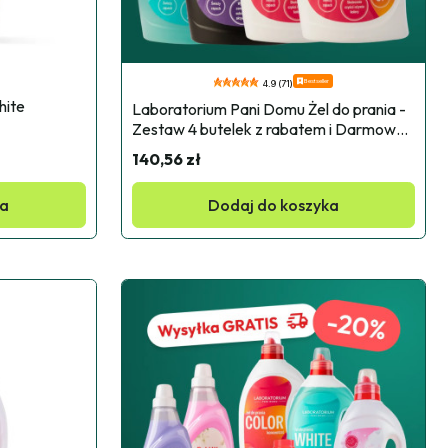
Bestseller
4.9 (71)
ite 
Laboratorium Pani Domu Żel do prania - 
Zestaw 4 butelek z rabatem i Darmową 
Wysyłką
140,56 zł
ka
Dodaj do koszyka