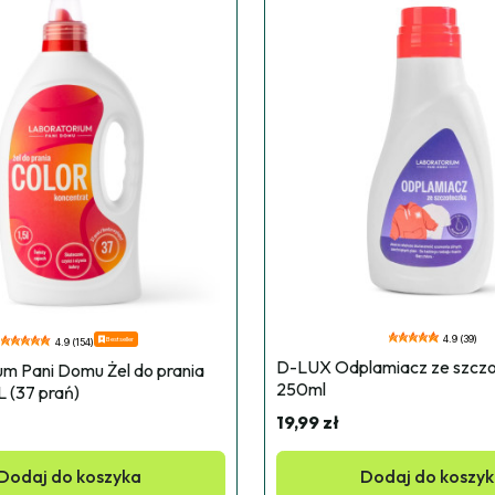
4.9 (39)
Bestseller
4.9 (154)
D-LUX Odplamiacz ze szczo
m Pani Domu Żel do prania 
250ml
 (37 prań)
19,99 zł
Dodaj do koszyka
Dodaj do koszy