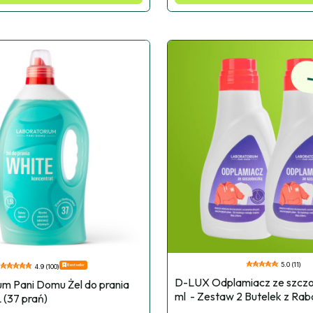
5.0 (11)
Bestseller
4.9 (100)
D-LUX Odplamiacz ze szczo
m Pani Domu Żel do prania 
ml  - Zestaw 2 Butelek z Ra
 (37 prań)