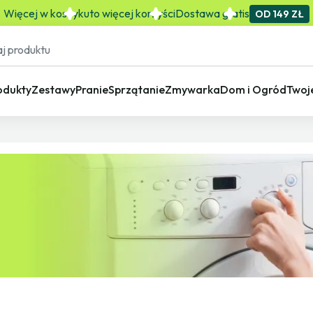
Więcej w koszyku
to więcej korzyści
Dostawa gratis
OD 149 ZŁ
odukty
Zestawy
Pranie
Sprzątanie
Zmywarka
Dom i Ogród
Twoj