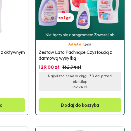
4.9 (15)
 z aktywnym 
Zestaw Lato Pachnące Czystością z 
darmową wysyłką
129,00 zł
162,94 zł
Najniższa cena w ciągu 30 dni przed
obniżką:
162.94 zł
ka
Dodaj do koszyka