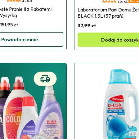
4.9 (43)
Bestselle
5.0 (108)
te Pranie II z Rabatem i 
Laboratorium Pani Domu Żel 
Wysyłką
BLACK 1,5L (37 prań)
151,95 zł
37,99 zł
Powiadom mnie
Dodaj do koszy