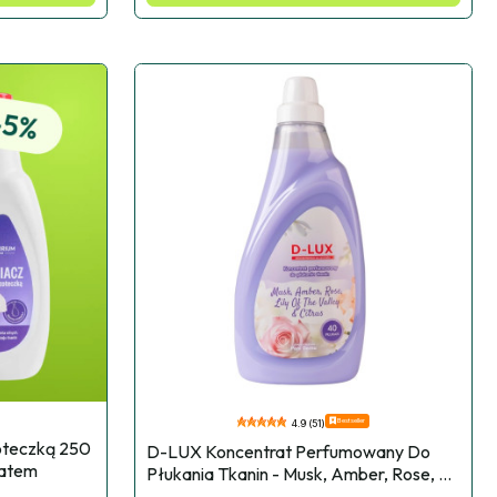
Bestseller
4.9 (51)
teczką 250 
D-LUX Koncentrat Perfumowany Do 
batem
Płukania Tkanin - Musk, Amber, Rose, 
Lily Of The Valley & Citrus 1l