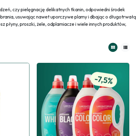
udzeń, czy pielęgnację delikatnych tkanin, odpowiedni środek
brania, usuwając nawet uporczywe plamy i dbając o długotrwałą
 płyny, proszki, żele, odplamiacze i wiele innych produktów,
view_module
view_list