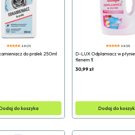
4.9 (21)
4.9 (31)
mieniacz do pralek 250ml
D-LUX Odplamiacz w płynie
tlenem 1l
30,99 zł
Dodaj do koszyka
Dodaj do koszy