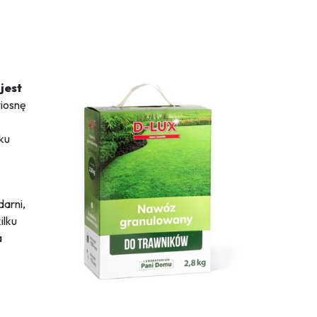
jest
wiosnę
ku
darni,
ilku
a