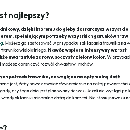
st najlepszy?
nikowy, dzięki któremu do gleby dostarczysz wszystkie
derem, spełniającym potrzeby wszystkich gatunków traw, 
kg
. Możesz go zastosować w przypadku zakładania trawnika na 
 trawnika wieloletniego.
Nawóz wspiera intensywny wzrost
akże gwarantuje zdrowy, soczysty zielony kolor.
W przypad
ni możesz ograniczyć rozwój chwastów i mchów.
ch potrzeb trawnika, ze względu na optymalną ilość
żne jest, żeby nawóz rozsiać równomiernie na całej powierzchni 
ody, czy tego dnia jest planowany deszcz. Jeżeli nie wystąpi po k
o wtedy składniki mineralne dotrą do korzeni. Nie stosuj nawozu n
ę?