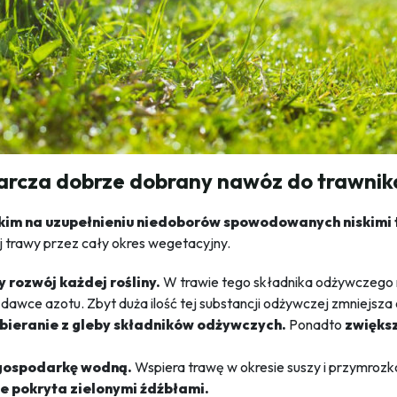
rcza dobrze dobrany nawóz do trawnik
tkim na uzupełnieniu niedoborów spowodowanych niskimi
j trawy przez cały okres wegetacyjny.
y rozwój każdej rośliny.
W trawie tego składnika odżywczego 
 dawce azotu. Zbyt duża ilość tej substancji odżywczej zmniejsz
obieranie z gleby składników odżywczych.
Ponadto
zwięks
 gospodarkę wodną.
Wspiera trawę w okresie suszy i przymrozk
e pokryta zielonymi źdźbłami.