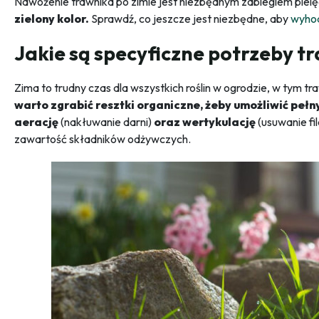
Nawożenie trawnika po zimie jest niezbędnym zabiegiem pielę
zielony kolor.
Sprawdź, co jeszcze jest niezbędne, aby
wyho
Jakie są specyficzne potrzeby t
Zima to trudny czas dla wszystkich roślin w ogrodzie, w tym tra
warto zgrabić resztki organiczne, żeby umożliwić peł
aerację
(nakłuwanie darni)
oraz wertykulację
(usuwanie fi
zawartość składników odżywczych.