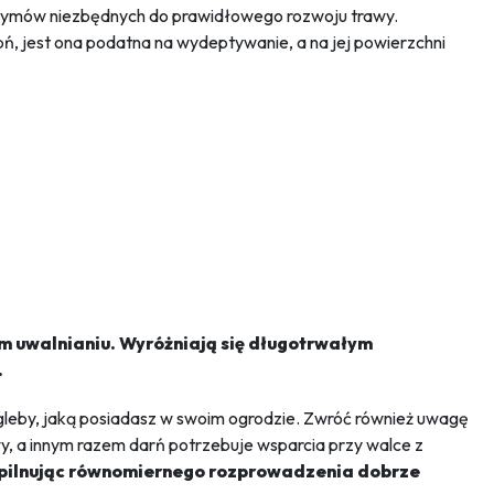
e enzymów niezbędnych do prawidłowego rozwoju trawy.
apń, jest ona podatna na wydeptywanie, a na jej powierzchni
m uwalnianiu. Wyróżniają się długotrwałym
.
gleby, jaką posiadasz w swoim ogrodzie. Zwróć również uwagę
y, a innym razem darń potrzebuje wsparcia przy walce z
 pilnując równomiernego rozprowadzenia dobrze