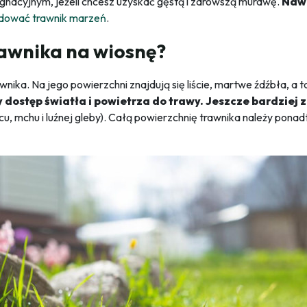
gnacyjnym, jeżeli chcesz uzyskać gęstą i zdrowszą murawę.
Nawó
dować trawnik marzeń
.
rawnika na wiosnę?
wnika. Na jego powierzchni znajdują się liście, martwe źdźbła, a t
ny dostęp światła i powietrza do trawy. Jeszcze bardzie
lcu, mchu i luźnej gleby). Całą powierzchnię trawnika należy pon