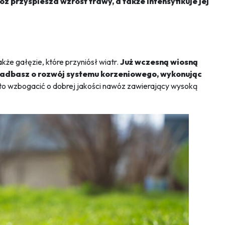
z przyspiesza wzrost trawy, a także intensyfikuje jej
akże gałęzie, które przyniósł wiatr.
Już wczesną wiosną
j zadbasz o rozwój systemu korzeniowego, wykonując
adto wzbogacić o dobrej jakości nawóz zawierający wysoką