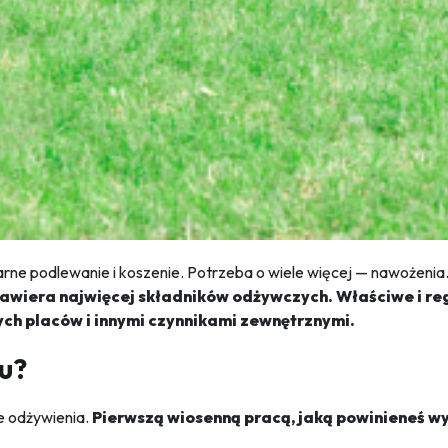
arne podlewanie i koszenie. Potrzeba o wiele więcej — nawożenia
i zawiera najwięcej składników odżywczych. Właściwe i r
ych placów i innymi czynnikami zewnętrznymi.
łu?
je odżywienia.
Pierwszą wiosenną pracą, jaką powinieneś wyk