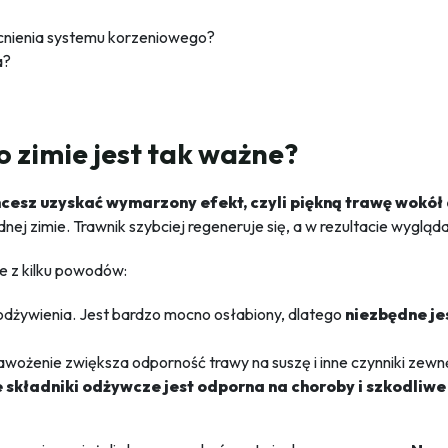
ocnienia systemu korzeniowego?
a?
 zimie jest tak ważne?
hcesz uzyskać wymarzony efekt, czyli piękną trawę wokó
ej zimie. Trawnik szybciej regeneruje się, a w rezultacie wygląd
 z kilku powodów:
odżywienia. Jest bardzo mocno osłabiony, dlatego
niezbędne je
wożenie zwiększa odporność trawy na suszę i inne czynniki zewn
 składniki odżywcze jest odporna na choroby i szkodliw