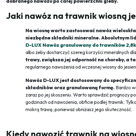
dobranego nawozu po całej powierzchni gleby.
Jaki nawóz na trawnik wiosną je
Na wiosnę warto zastosować nawóz wieloskład
niezbędne składniki mineralne. Absolutnym li
D-LUX Nawóz granulowany do trawników 2,8
albo żeby dostarczyć szereg korzyści mineralnych dla
trawy, zwiększa jej odporność na choroby, a t
regularnego nawożenia od wczesnej wiosny do jesie
Nawóz D-LUX jest dostosowany do specyficzny
składników oraz granulowaną formę.
Bardzo wa
zaraz po jej skoszeniu. Warto sprawdzić prognozy pog
godzinach od nawożenia, obficie podlej trawnik. Tylk
mokrą trawę, ponieważ obniżasz jego skuteczność.
Kiedy nawozić trawnik na wiosn