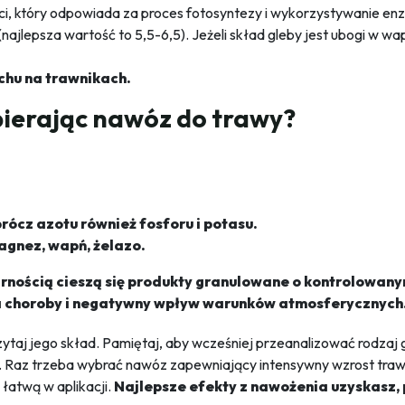
u liści, który odpowiada za proces fotosyntezy i wykorzystywani
(najlepsza wartość to 5,5-6,5). Jeżeli skład gleby jest ubogi w w
hu na trawnikach.
bierając nawóz do trawy?
ócz azotu również fosforu i potasu.
agnez, wapń, żelazo.
rnością cieszą się produkty granulowane o kontrolowany
a choroby i negatywny wpływ warunków atmosferycznych
taj jego skład. Pamiętaj, aby wcześniej przeanalizować rodzaj 
by. Raz trzeba wybrać nawóz zapewniający intensywny wzrost traw
łatwą w aplikacji.
Najlepsze efekty z nawożenia uzyskasz,