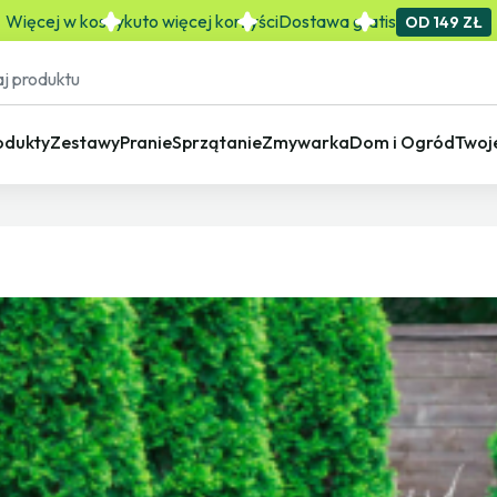
Więcej w koszyku
to więcej korzyści
Dostawa gratis
OD 149 ZŁ
odukty
Zestawy
Pranie
Sprzątanie
Zmywarka
Dom i Ogród
Twoj