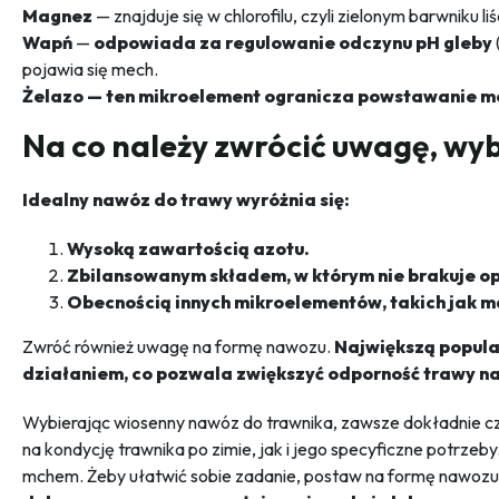
Magnez
— znajduje się w chlorofilu, czyli zielonym barwnik
Wapń
—
odpowiada za regulowanie odczynu pH gleby
pojawia się mech.
Żelazo — ten mikroelement ogranicza powstawanie mc
Na co należy zwrócić uwagę, wy
Idealny nawóz do trawy wyróżnia się:
Wysoką zawartością azotu.
Zbilansowanym składem, w którym nie brakuje opr
Obecnością innych mikroelementów, takich jak m
Zwróć również uwagę na formę nawozu.
Największą popula
działaniem, co pozwala zwiększyć odporność trawy n
Wybierając wiosenny nawóz do trawnika, zawsze dokładnie czy
na kondycję trawnika po zimie, jak i jego specyficzne potrze
mchem. Żeby ułatwić sobie zadanie, postaw na formę nawozu 