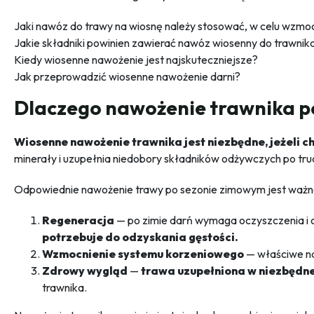
Jaki nawóz do trawy na wiosnę należy stosować, w celu wzm
Jakie składniki powinien zawierać nawóz wiosenny do trawnik
Kiedy wiosenne nawożenie jest najskuteczniejsze?
Jak przeprowadzić wiosenne nawożenie darni?
Dlaczego nawożenie trawnika po
Wiosenne nawożenie trawnika jest niezbędne, jeżeli c
minerały i uzupełnia niedobory składników odżywczych po trudn
Odpowiednie nawożenie trawy po sezonie zimowym jest ważne
Regeneracja
— po zimie darń wymaga oczyszczenia i 
potrzebuje do odzyskania gęstości.
Wzmocnienie systemu korzeniowego
— właściwe na
Zdrowy wygląd
—
trawa uzupełniona w niezbędne
trawnika.