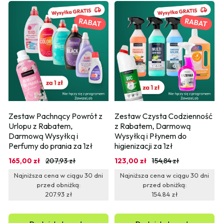
Zestaw Pachnący Powrót z 
Zestaw Czysta Codzienność 
Urlopu z Rabatem, 
z Rabatem, Darmową 
Darmową Wysyłką i 
Wysyłką i Płynem do 
Perfumy do prania za 1zł
higienizacji za 1zł
165,00 zł
207,93 zł
123,00 zł
154,84 zł
Najniższa cena w ciągu 30 dni
Najniższa cena w ciągu 30 dni
przed obniżką:
przed obniżką:
207.93 zł
154.84 zł