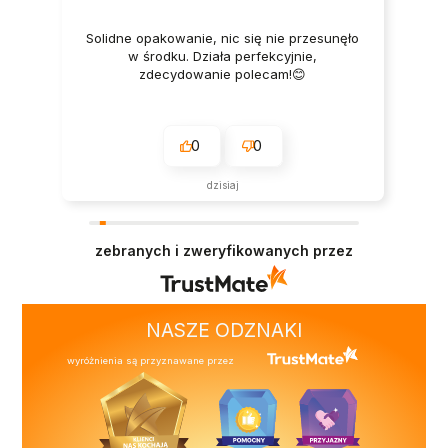
Solidne opakowanie, nic się nie przesunęło
w środku. Działa perfekcyjnie,
zdecydowanie polecam!😊
0
0
dzisiaj
zebranych i zweryfikowanych przez
NASZE ODZNAKI
wyróżnienia są przyznawane przez