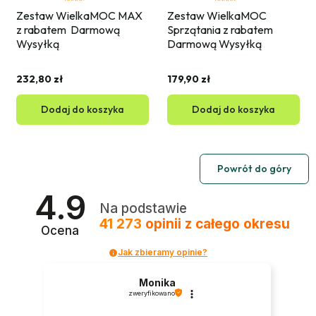
Zestaw WielkaMOC MAX 
Zestaw WielkaMOC 
z rabatem  Darmową 
Sprzątania z rabatem  
Wysyłką
Darmową Wysyłką
232,80 zł
179,90 zł
Dodaj do koszyka
Dodaj do koszyka
Powrót do góry
4.9
Na podstawie
41 273
opinii
z całego okresu
Ocena
Jak zbieramy opinie?
Monika
zweryfikowano