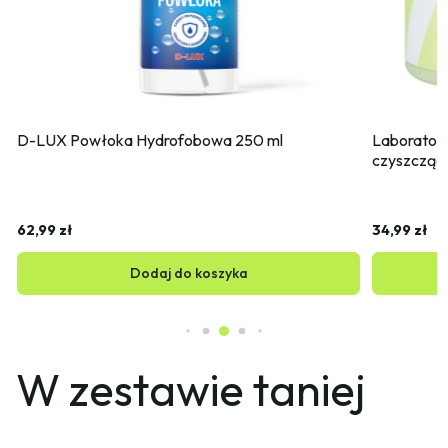
D-LUX Powłoka Hydrofobowa 250 ml
Laboratori
czyszcząc
62,99 zł
34,99 zł
Dodaj do koszyka
W zestawie taniej