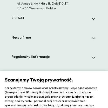
ul. Annopol 4A / Hala B, Dok B10,B11
03-236 Warszawa, Polska
Kontakt

Nasza firma

Regulaminy i informacje

Zapisz się do newslettera
Szanujemy Twoją prywatność.
Korzystamy z plików cookie oraz przetwarzamy Twoje dane osobowe
(takie jak adres IP, identyfikatory plików cookie i dane dotyczące
przeglądania) w celu zapewnienia prawidłowego działania naszej
strony, analizy ruchu, personalizacji treści oraz wyświetlania
Zgadzam się na przetwarzanie moich danych osobowych
spersonalizowanych reklam. Za Twoją zgodą my i nasi partnerzy, w