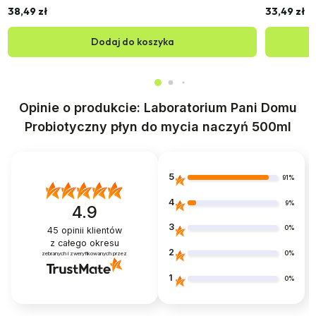
38,49 zł
33,49 zł
Dodaj do koszyka
Opinie o produkcie: Laboratorium Pani Domu
Probiotyczny płyn do mycia naczyń 500ml
5
91%
4
9%
4.9
3
0%
45
opinii klientów
z całego okresu
2
0%
zebranych i zweryfikowanych przez
1
0%