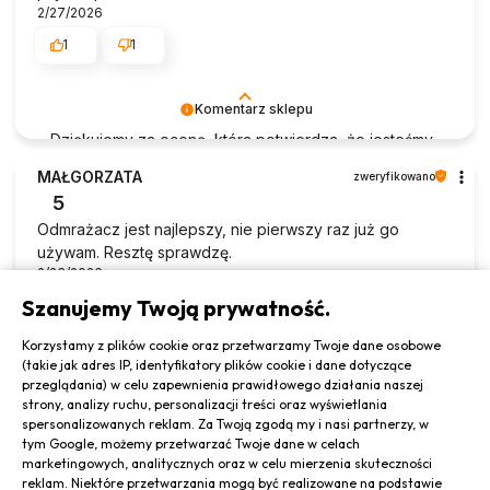
2/27/2026
1
1
Komentarz sklepu
Dziękujemy za ocenę, która potwierdza, że jesteśmy
na właściwej drodze.
MAŁGORZATA
zweryfikowano
5
Odmrażacz jest najlepszy, nie pierwszy raz już go
używam. Resztę sprawdzę.
2/23/2026
Szanujemy Twoją prywatność.
0
0
Korzystamy z plików cookie oraz przetwarzamy Twoje dane osobowe
(takie jak adres IP, identyfikatory plików cookie i dane dotyczące
Komentarz sklepu
przeglądania) w celu zapewnienia prawidłowego działania naszej
Każda miła recenzja daje nam dodatkową motywację.
strony, analizy ruchu, personalizacji treści oraz wyświetlania
spersonalizowanych reklam. Za Twoją zgodą my i nasi partnerzy, w
Sylwia
zweryfikowano
tym Google, możemy przetwarzać Twoje dane w celach
5
marketingowych, analitycznych oraz w celu mierzenia skuteczności
reklam. Niektóre przetwarzania mogą być realizowane na podstawie
Polecam bardzo wydajny!