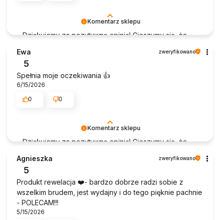
Komentarz sklepu
Dziękujemy za pozytywną opinię! Cieszymy się, że
nasz produkt jest przyjazny dla skóry i skutecznie
Ewa
zweryfikowano
rozpuszcza tłuszcze. To dla nas ważne, że spełnia
5
oczekiwania i sprawia, że jest Pani zadowolona. Jeśli
Spełnia moje oczekiwania 👍️
będzie Pani miała jakiekolwiek pytania lub
6/15/2026
potrzebowała pomocy, prosimy o kontakt.
0
0
Laboratorium Pani Domu
Komentarz sklepu
Dziękujemy za pozytywną opinię! Cieszymy się, że
nasze produkty spełniły Pani oczekiwania. Jeśli
Agnieszka
zweryfikowano
będzie Pani miała jakiekolwiek pytania prosimy o
5
kontakt.
Produkt rewelacja ❤️- bardzo dobrze radzi sobie z
Laboratorium Pani Domu
wszelkim brudem, jest wydajny i do tego pięknie pachnie
- POLECAM!!!
5/15/2026