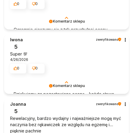
0
0
Komentarz sklepu
Ogromnie cieszymy się z tak przychylnej oceny.
Iwona
zweryfikowano
5
Super 💯
4/26/2026
0
0
Komentarz sklepu
Dziękujemy za pozostawioną ocenę – każde słowo
wiele dla nas znaczy.
Joanna
zweryfikowano
5
Rewelacyjny, bardzo wydajny i najważniejsze mogę myć
naczynia bez rękawiczek ze względu na egzemę i....
pięknie pachnie