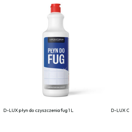
D-LUX płyn do czyszczenia fug 1 L
D-LUX Od