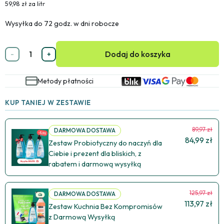
59,98 zł za litr
Wysyłka do 72 godz. w dni robocze
Dodaj do koszyka
-
+
Metody płatności
KUP TANIEJ W ZESTAWIE
89,97 zł
DARMOWA DOSTAWA
84,99 zł
Zestaw Probiotyczny do naczyń dla
Ciebie i prezent dla bliskich, z
rabatem i darmową wysyłką
125,97 zł
DARMOWA DOSTAWA
113,97 zł
Zestaw Kuchnia Bez Kompromisów
z Darmową Wysyłką