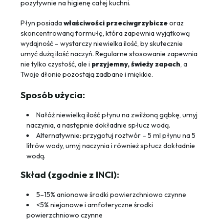
pozytywnie na higienę całej kuchni.
Płyn posiada
właściwości przeciwgrzybicze
oraz
skoncentrowaną formułę, która zapewnia wyjątkową
wydajność – wystarczy niewielka ilość, by skutecznie
umyć dużą ilość naczyń. Regularne stosowanie zapewnia
nie tylko czystość, ale i
przyjemny, świeży zapach
, a
Twoje dłonie pozostają zadbane i miękkie.
Sposób użycia:
Nałóż niewielką ilość płynu na zwilżoną gąbkę, umyj
naczynia, a następnie dokładnie spłucz wodą.
Alternatywnie: przygotuj roztwór – 5 ml płynu na 5
litrów wody, umyj naczynia i również spłucz dokładnie
wodą.
Skład (zgodnie z INCI):
5–15% anionowe środki powierzchniowo czynne
<5% niejonowe i amfoteryczne środki
powierzchniowo czynne