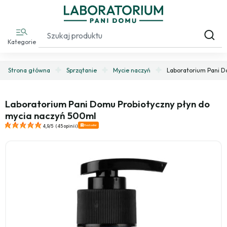
Kategorie
Strona główna
Sprzątanie
Mycie naczyń
Laboratorium Pani D
Laboratorium Pani Domu Probiotyczny płyn do
mycia naczyń 500ml
Bestseller
4,9/5
(
45 opinii
)